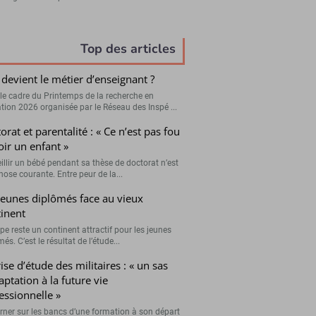
Top des articles
devient le métier d’enseignant ?
le cadre du Printemps de la recherche en
tion 2026 organisée par le Réseau des Inspé ...
orat et parentalité : « Ce n’est pas fou
oir un enfant »
illir un bébé pendant sa thèse de doctorat n’est
hose courante. Entre peur de la...
jeunes diplômés face au vieux
inent
pe reste un continent attractif pour les jeunes
és. C’est le résultat de l’étude...
ise d’étude des militaires : « un sas
aptation à la future vie
essionnelle »
rner sur les bancs d’une formation à son départ