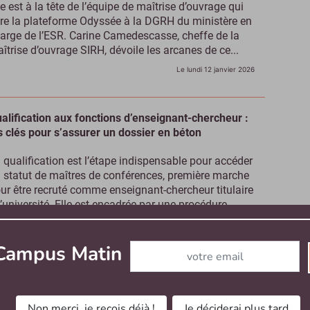
le est à la tête de l’équipe de maîtrise d’ouvrage qui
re la plateforme Odyssée à la DGRH du ministère en
arge de l’ESR. Carine Camedescasse, cheffe de la
îtrise d’ouvrage SIRH, dévoile les arcanes de ce...
Le lundi 12 janvier 2026
alification aux fonctions d’enseignant-chercheur :
s clés pour s’assurer un dossier en béton
 qualification est l’étape indispensable pour accéder
 statut de maîtres de conférences, première marche
ur être recruté comme enseignant-chercheur titulaire
l’université. Elle est encadrée par une procédure...
Le vendredi 9 janvier 2026
Abonnez-vous à notre newslett
 Campus Matin
seignants du supérieur : comment valoriser votre
pertise grâce aux cours particuliers ?
Non merci, je reçois déjà !
Je déciderai plus tard