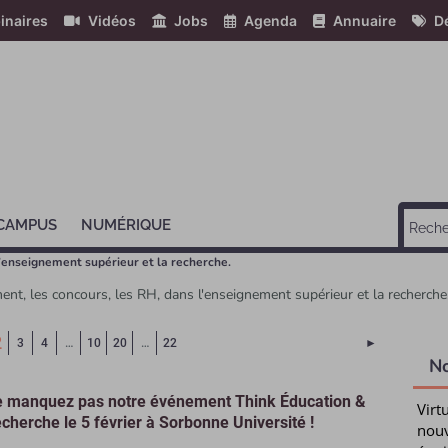
inaires
Vidéos
Jobs
Agenda
Annuaire
Dé
 CAMPUS
NUMÉRIQUE
l’enseignement supérieur et la recherche.
ement, les concours, les RH, dans l'enseignement supérieur et la recherche
(Page courante)
2
Page suivant
3
4
…
10
20
…
22
►
N
 manquez pas notre événement Think Éducation &
Virt
cherche le 5 février à Sorbonne Université !
nouv