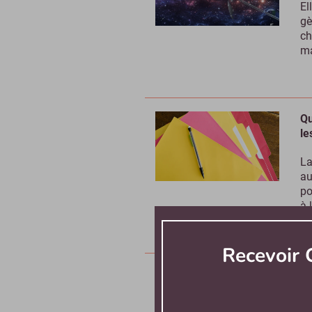
El
gè
ch
ma
Qu
le
La
au
po
à 
Recevoir
En
ex