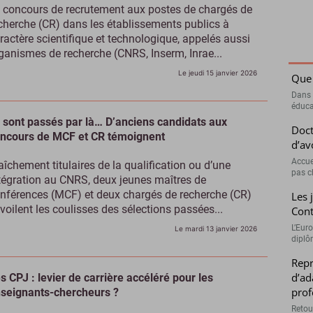
 concours de recrutement aux postes de chargés de
cherche (CR) dans les établissements publics à
ractère scientifique et technologique, appelés aussi
ganismes de recherche (CNRS, Inserm, Inrae...
Le jeudi 15 janvier 2026
Que 
Dans 
éduca
s sont passés par là… D’anciens candidats aux
Doct
ncours de MCF et CR témoignent
d’av
Accue
aîchement titulaires de la qualification ou d’une
pas c
tégration au CNRS, deux jeunes maîtres de
nférences (MCF) et deux chargés de recherche (CR)
Les 
voilent les coulisses des sélections passées...
Cont
L’Euro
Le mardi 13 janvier 2026
diplôm
Repr
d’ad
s CPJ : levier de carrière accéléré pour les
prof
seignants-chercheurs ?
Retou