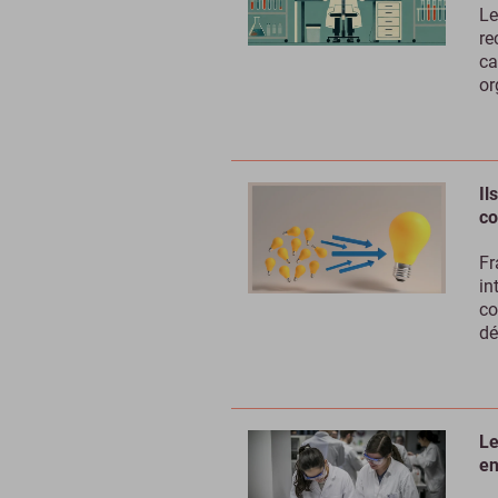
Le
re
ca
or
Il
co
Fr
in
co
dé
Le
en