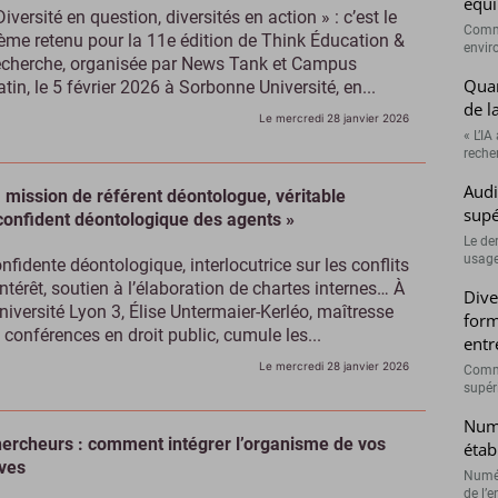
équi
Diversité en question, diversités en action » : c’est le
Comme
ème retenu pour la 11e édition de Think Éducation &
envir
cherche, organisée par News Tank et Campus
Quan
tin, le 5 février 2026 à Sorbonne Université, en...
de l
Le mercredi 28 janvier 2026
« L’IA
recher
Audi
 mission de référent déontologue, véritable
supé
confident déontologique des agents »
Le de
usage
nfidente déontologique, interlocutrice sur les conflits
intérêt, soutien à l’élaboration de chartes internes… À
Dive
université Lyon 3, Élise Untermaier-Kerléo, maîtresse
form
 conférences en droit public, cumule les...
entr
Le mercredi 28 janvier 2026
Comme
supéri
Numé
ercheurs : comment intégrer l’organisme de vos
étab
ves
Numér
de l’e