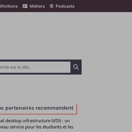
finitions
Métiers
Podcasts
Chercher
.
e
os partenaires recommandent
ual desktop infrastructure (VDI) : un
eau service pour les étudiants et les