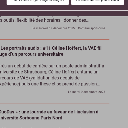
 soutien scolaire se transforme, synonyme de
uvelles opportunités pour les enseignants du
périeur. Cours en ligne ou présentiel, digitalisation
s outils, flexibilité des horaires : donner des...
Le mercredi 17 décembre 2025
- Contenu sponsorisé
Les portraits audio : #11 Céline Hoffert, la VAE fil
uge d’un parcours universitaire
rès un début de carrière sur un poste administratif à
Université de Strasbourg, Céline Hoffert entame un
rcours de VAE (validation des acquis de
expérience) puis une thèse et se prend de passion...
Le mardi 9 décembre 2025
DuoDay » : une journée en faveur de l’inclusion à
Université Sorbonne Paris Nord