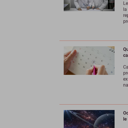
Le
la
re
pr
Qu
ca
Ca
pr
ex
na
Od
le