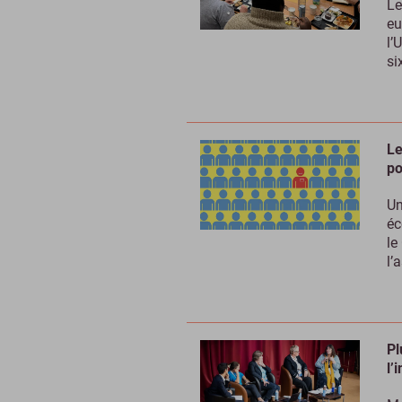
Le
eu
l’
si
Le
po
Un
éc
le
l’
Pl
l’